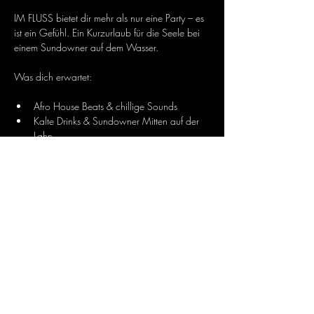
IM FLUSS bietet dir mehr als nur eine Party – es 
ist ein Gefühl. Ein Kurzurlaub für die Seele bei 
einem Sundowner auf dem Wasser.
Was dich erwartet:
Afro House Beats & chillige Sounds
Kalte Drinks & Sundowner Mitten auf der 
Lahn
Mehr anzeigen
Diese Veranstaltung teilen