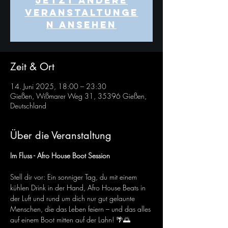
Jetzt andere
Veranstaltunge
n ansehen
Zeit & Ort
14. Juni 2025, 18:00 – 23:30
Gießen, Wißmarer Weg 31, 35396 Gießen,
Deutschland
Über die Veranstaltung
Im Fluss - Afro House Boot Session
Stell dir vor: Ein sonniger Tag, du mit einem 
kühlen Drink in der Hand, Afro House Beats in 
der Luft und rund um dich nur gut gelaunte 
Menschen, die das Leben feiern – und das alles 
auf einem Boot mitten auf der Lahn! 🌴🌅